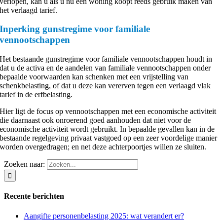
verlopen, kan u als u nu een woning koopt reeds gebruik maken van
het verlaagd tarief.
Inperking gunstregime voor familiale
vennootschappen
Het bestaande gunstregime voor familiale vennootschappen houdt in
dat u de activa en de aandelen van familiale vennootschappen onder
bepaalde voorwaarden kan schenken met een vrijstelling van
schenkbelasting, of dat u deze kan vererven tegen een verlaagd vlak
tarief in de erfbelasting.
Hier ligt de focus op vennootschappen met een economische activiteit
die daarnaast ook onroerend goed aanhouden dat niet voor de
economische activiteit wordt gebruikt. In bepaalde gevallen kan in de
bestaande regelgeving privaat vastgoed op een zeer voordelige manier
worden overgedragen; en net deze achterpoortjes willen ze sluiten.
Zoeken naar:
Recente berichten
Aangifte personenbelasting 2025: wat verandert er?