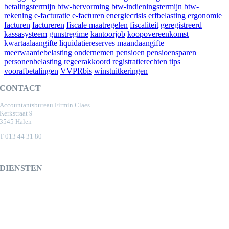
betalingstermijn
btw-hervorming
btw-indieningstermijn
btw-
rekening
e-facturatie
e-facturen
energiecrisis
erfbelasting
ergonomie
facturen
factureren
fiscale maatregelen
fiscaliteit
geregistreerd
kassasysteem
gunstregime
kantoorjob
koopovereenkomst
kwartaalaangifte
liquidatiereserves
maandaangifte
meerwaardebelasting
ondernemen
pensioen
pensioensparen
personenbelasting
regeerakkoord
registratierechten
tips
voorafbetalingen
VVPRbis
winstuitkeringen
CONTACT
Accountantsbureau Firmin Claes
Kerkstraat 9
3545 Halen
T 013 44 31 80
mailbox@accountant-claes.be
DIENSTEN
Boekhouding en accountancy
Fiscaliteit en BTW
Successieplanning
Bijstand overgave en overname handelszaken
Financiële planning en adviezen
Bedrijfsorganisatie en -advies