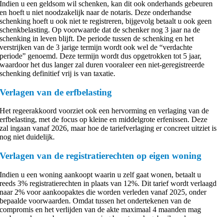
Indien u een geldsom wil schenken, kan dit ook onderhands gebeuren
en hoeft u niet noodzakelijk naar de notaris. Deze onderhandse
schenking hoeft u ook niet te registreren, bijgevolg betaalt u ook geen
schenkbelasting. Op voorwaarde dat de schenker nog 3 jaar na de
schenking in leven blijft. De periode tussen de schenking en het
verstrijken van de 3 jarige termijn wordt ook wel de “verdachte
periode” genoemd. Deze termijn wordt dus opgetrokken tot 5 jaar,
waardoor het dus langer zal duren vooraleer een niet-geregistreerde
schenking definitief vrij is van taxatie.
Verlagen van de erfbelasting
Het regeerakkoord voorziet ook een hervorming en verlaging van de
erfbelasting, met de focus op kleine en middelgrote erfenissen. Deze
zal ingaan vanaf 2026, maar hoe de tariefverlaging er concreet uitziet is
nog niet duidelijk.
Verlagen van de registratierechten op eigen woning
Indien u een woning aankoopt waarin u zelf gaat wonen, betaalt u
reeds 3% registratierechten in plaats van 12%. Dit tarief wordt verlaagd
naar 2% voor aankoopaktes die worden verleden vanaf 2025, onder
bepaalde voorwaarden. Omdat tussen het ondertekenen van de
compromis en het verlijden van de akte maximaal 4 maanden mag